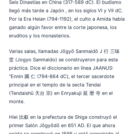
Seis Dinastías en China (317-589 dC). El budismo
llegó más tarde a Japón , en los siglos VI y VII dC.
Por la Era Heian (794-1192), el culto a Amida había
ganado algún favor entre la corte japonesa, los
eruditos y los monasterios.
Varias salas, llamadas Jōgyō Sanmaidō J 行 三味
堂 (Jogyo Sanmaido) se construyeron para esta
práctica. Dice el diccionario en línea JAANUS:
“Ennin 圓 仁 (794-864 dC), el tercer sacerdote
principal en el templo de la secta Tendai
(Tendaishū 天台 宗) en Enryakuji 延 暦 寺 en el
monte.
Hiei 比叡 en la prefectura de Shiga construyó el
primer Salón Jōgyōdō en 851 AD. El que ahora
existe se construyó en 1595 y está conectado al