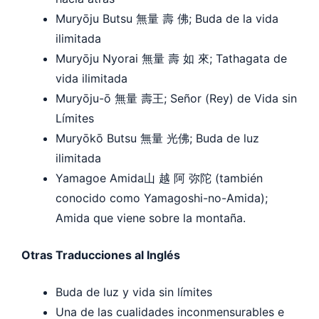
Muryōju Butsu 無量 壽 佛; Buda de la vida
ilimitada
Muryōju Nyorai 無量 壽 如 來; Tathagata de
vida ilimitada
Muryōju-ō 無量 壽王; Señor (Rey) de Vida sin
Límites
Muryōkō Butsu 無量 光佛; Buda de luz
ilimitada
Yamagoe Amida山 越 阿 弥陀 (también
conocido como Yamagoshi-no-Amida);
Amida que viene sobre la montaña.
Otras Traducciones al Inglés
Buda de luz y vida sin límites
Una de las cualidades inconmensurables e