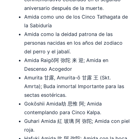
aniversario después de la muerte.
Amida como uno de los Cinco Tathagata de
la Sabiduría
Amida como la deidad patrona de las
personas nacidas en los años del zodiaco
del perro y el jabalí.
Amida Raigō阿 弥陀 来 迎; Amida en
Descenso Acogedor
Amurita 甘露, Amurita-ō 甘露 王 (Skt.
Amrta); Buda inmortal Importante para las
sectas esotéricas.
Gokōshii Amida劫 思惟 阿; Amida
contemplando para Cinco Kalpa.
Guhari Amida 紅 玻璃 阿 弥陀; Amida con piel
roja.
Hafuki Amida 吹 阿 弥陀; Amida con la boca