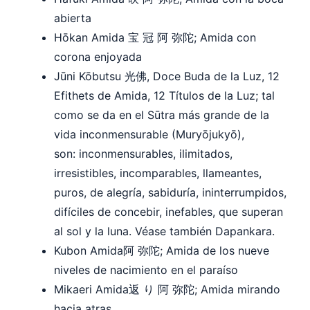
abierta
Hōkan Amida 宝 冠 阿 弥陀; Amida con
corona enjoyada
Jūni Kōbutsu 光佛, Doce Buda de la Luz, 12
Efithets de Amida, 12 Títulos de la Luz; tal
como se da en el Sūtra más grande de la
vida inconmensurable (Muryōjukyō),
son:
inconmensurables, ilimitados,
irresistibles, incomparables, llameantes,
puros, de alegría, sabiduría, ininterrumpidos,
difíciles de concebir, inefables, que superan
al sol y la luna. Véase también Dapankara.
Kubon Amida阿 弥陀; Amida de los nueve
niveles de nacimiento en el paraíso
Mikaeri Amida返 り 阿 弥陀; Amida mirando
hacia atras