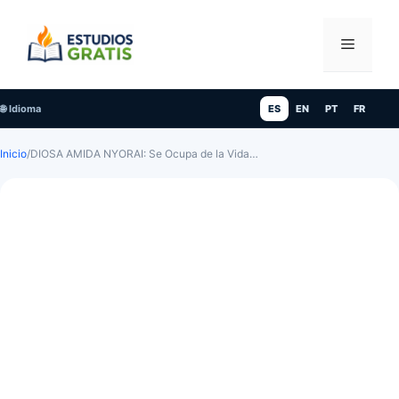
Saltar
al
Menú
contenido
🌐 Idioma
ES
EN
PT
FR
Inicio
/
DIOSA AMIDA NYORAI: Se Ocupa de la Vida…