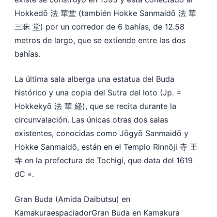
Hokkedō 法 華堂 (también Hokke Sanmaidō 法 華
三昧 堂) por un corredor de 6 bahías, de 12.58
metros de largo, que se extiende entre las dos
bahías.
La última sala alberga una estatua del Buda
histórico y una copia del Sutra del loto (Jp. =
Hokkekyō 法 華 経), que se recita durante la
circunvalación. Las únicas otras dos salas
existentes, conocidas como Jōgyō Sanmaidō y
Hokke Sanmaidō, están en el Templo Rinnōji 寺 王
寺 en la prefectura de Tochigi, que data del 1619
dC «.
Gran Buda (Amida Daibutsu) en
KamakuraespaciadorGran Buda en Kamakura