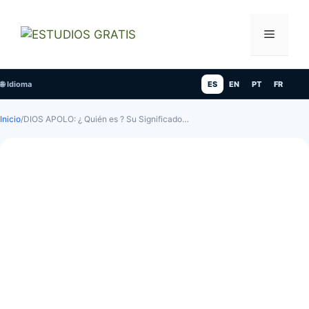
Saltar
al
Menú
contenido
🌐 Idioma
ES
EN
PT
FR
Inicio
/
DIOS APOLO: ¿ Quién es ? Su Significado…