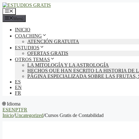
Saltar
al
Menú
contenido
Menú
INICIO
COACHING
ATENCIÓN GRATUITA
ESTUDIOS
OFERTAS GRATIS
OTROS TEMAS
LA MITOLOGÍA Y LA ASTROLOGÍA
HECHOS QUE HAN ESCRITO LA HISTORIA DE
PÁGINA ESPECIALIZADA SOBRE LAS FRUTAS,
ES
EN
FR
🌐 Idioma
ES
EN
PT
FR
Inicio
/
Uncategorized
/
Cursos Gratis de Contabilidad