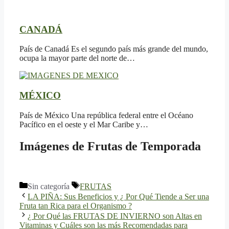
CANADÁ
País de Canadá Es el segundo país más grande del mundo,
ocupa la mayor parte del norte de…
MÉXICO
País de México Una república federal entre el Océano
Pacífico en el oeste y el Mar Caribe y…
Imágenes de Frutas de Temporada
Categorías
Etiquetas
Sin categoría
FRUTAS
LA PIÑA: Sus Beneficios y ¿ Por Qué Tiende a Ser una
Fruta tan Rica para el Organismo ?
¿ Por Qué las FRUTAS DE INVIERNO son Altas en
Vitaminas y Cuáles son las más Recomendadas para