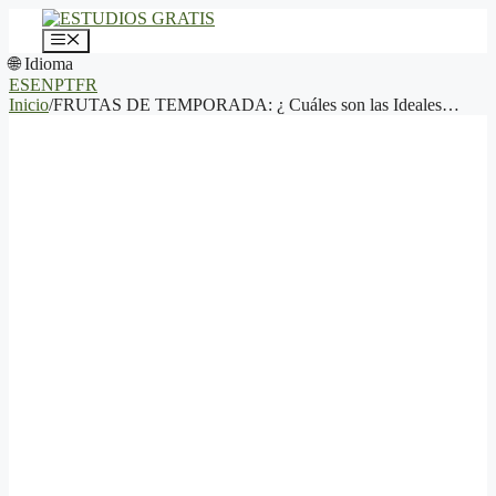
Saltar
al
Menú
contenido
🌐 Idioma
ES
EN
PT
FR
Inicio
/
FRUTAS DE TEMPORADA: ¿ Cuáles son las Ideales…