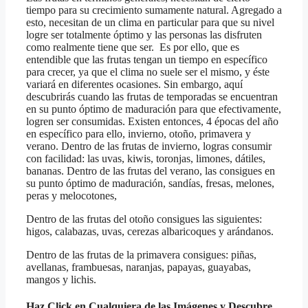
tiempo para su crecimiento sumamente natural. Agregado a
esto, necesitan de un clima en particular para que su nivel
logre ser totalmente óptimo y las personas las disfruten
como realmente tiene que ser.
Es por ello, que es
entendible que las frutas tengan un tiempo en específico
para crecer, ya que el clima no suele ser el mismo, y éste
variará en diferentes ocasiones.
Sin embargo, aquí
descubrirás cuando las frutas de temporadas se encuentran
en su punto óptimo de maduración para que efectivamente,
logren ser consumidas. Existen entonces, 4 épocas del año
en específico para ello, invierno, otoño, primavera y
verano.
Dentro de las frutas de invierno, logras consumir
con facilidad: las uvas, kiwis, toronjas, limones, dátiles,
bananas.
Dentro de las frutas del verano, las consigues en
su punto óptimo de maduración, sandías, fresas, melones,
peras y melocotones,
Dentro de las frutas del otoño consigues las siguientes:
higos, calabazas, uvas, cerezas albaricoques y arándanos.
Dentro de las frutas de la primavera consigues: piñas,
avellanas, frambuesas, naranjas, papayas, guayabas,
mangos y lichis.
Haz Click en Cualquiera de las Imágenes y Descubre