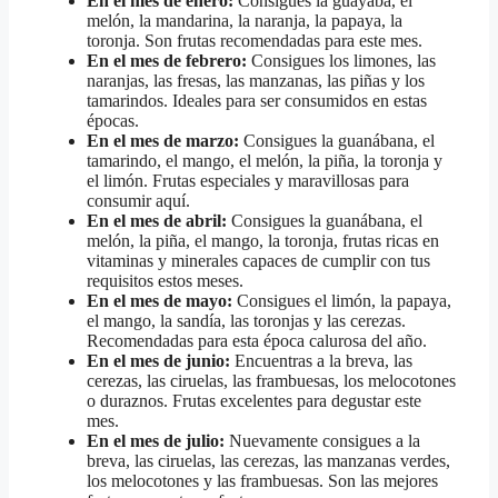
En el mes de enero:
Consigues la guayaba, el
melón, la mandarina, la naranja, la papaya, la
toronja. Son frutas recomendadas para este mes.
En el mes de febrero:
Consigues los limones, las
naranjas, las fresas, las manzanas, las piñas y los
tamarindos. Ideales para ser consumidos en estas
épocas.
En el mes de marzo:
Consigues la guanábana, el
tamarindo, el mango, el melón, la piña, la toronja y
el limón. Frutas especiales y maravillosas para
consumir aquí.
En el mes de abril:
Consigues la guanábana, el
melón, la piña, el mango, la toronja, frutas ricas en
vitaminas y minerales capaces de cumplir con tus
requisitos estos meses.
En el mes de mayo:
Consigues el limón, la papaya,
el mango, la sandía, las toronjas y las cerezas.
Recomendadas para esta época calurosa del año.
En el mes de junio:
Encuentras a la breva, las
cerezas, las ciruelas, las frambuesas, los melocotones
o duraznos. Frutas excelentes para degustar este
mes.
En el mes de julio:
Nuevamente consigues a la
breva, las ciruelas, las cerezas, las manzanas verdes,
los melocotones y las frambuesas. Son las mejores