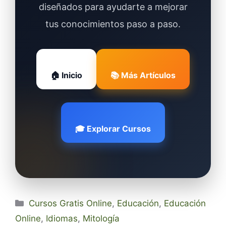
diseñados para ayudarte a mejorar
tus conocimientos paso a paso.
🏠 Inicio
📚 Más Artículos
🎓 Explorar Cursos
Categorías
Cursos Gratis Online
,
Educación
,
Educación
Online
,
Idiomas
,
Mitología