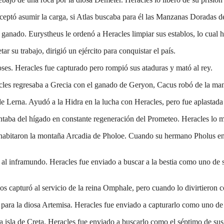
aceptó asumir la carga, si Atlas buscaba para él las Manzanas Doradas d
nado. Eurystheus le ordenó a Heracles limpiar sus establos, lo cual h
ar su trabajo, dirigió un ejército para conquistar el país.
oses. Heracles fue capturado pero rompió sus ataduras y mató al rey.
les regresaba a Grecia con el ganado de Geryon, Cacus robó de la mana
 Lerna. Ayudó a la Hidra en la lucha con Heracles, pero fue aplastada b
taba del hígado en constante regeneración del Prometeo. Heracles lo ma
abitaron la montaña Arcadia de Pholoe. Cuando su hermano Pholus entr
l inframundo. Heracles fue enviado a buscar a la bestia como uno de su
capturó al servicio de la reina Omphale, pero cuando lo divirtieron co
para la diosa Artemisa. Heracles fue enviado a capturarlo como uno de 
 isla de Creta. Heracles fue enviado a buscarlo como el séptimo de sus 