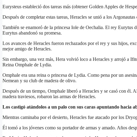
Eurysteus estableció dos tareas más (obtener Golden Apples de Hesperi
Después de completar estas tareas, Heracles se unió a los Argonautas
También se enamoró de la princesa Iole de Oechalia. El rey Eurytus de 
Eurytus abandonó su promesa.
Los avances de Heracles fueron rechazados por el rey y sus hijos, excep
mejor amigo de Heracles.
Sin embargo, una vez más, Hera volvió loco a Heracles y arrojó a Ifito
Reina Omphale de Lydia.
Omphale era una reina o princesa de Lydia. Como pena por un asesinato,
Nemean y su club de madera de olivo.
Después de un tiempo, Omphale liberó a Heracles y se casó con él. Al
madera traviesos, robaron las armas de Heracles.
Los castigó atándolos a un palo con sus caras apuntando hacia a
Mientras caminaba por el desierto, Heracles fue atacado por los Dryop
Él tomó a los jóvenes como su portador de armas y amado. Años despué