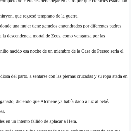
 completo de Heracles debe dejar en claro por qué Heracles estaba tan
itryon, que regresó temprano de la guerra.
donde una mujer tiene gemelos engendrados por diferentes padres.
ra la descendencia mortal de Zeus, como venganza por las
l niño nacido esa noche de un miembro de la Casa de Perseo sería el
iosa del parto, a sentarse con las piernas cruzadas y su ropa atada en
engañado, diciendo que Alcmene ya había dado a luz al bebé.
es.
s en un intento fallido de aplacar a Hera.