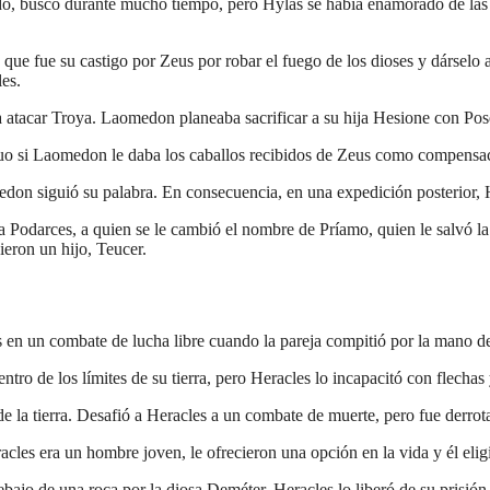
o, buscó durante mucho tiempo, pero Hylas se había enamorado de las n
ue fue su castigo por Zeus por robar el fuego de los dioses y dárselo a
es.
 atacar Troya. Laomedon planeaba sacrificar a su hija Hesione con Pos
truo si Laomedon le daba los caballos recibidos de Zeus como compensa
n siguió su palabra. En consecuencia, en una expedición posterior, He
a Podarces, a quien se le cambió el nombre de Príamo, quien le salvó l
eron un hijo, Teucer.
 en un combate de lucha libre cuando la pareja compitió por la mano d
ntro de los límites de su tierra, pero Heracles lo incapacitó con flechas y
 la tierra. Desafió a Heracles a un combate de muerte, pero fue derrotad
acles era un hombre joven, le ofrecieron una opción en la vida y él elig
bajo de una roca por la diosa Deméter. Heracles lo liberó de su prisió