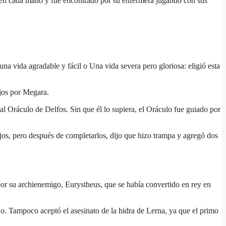
e en cada mano y fue encontrado por su enfermera jugando con sus
una vida agradable y fácil o Una vida severa pero gloriosa: eligió esta
ijos por Megara.
l Oráculo de Delfos. Sin que él lo supiera, el Oráculo fue guiado por
bajos, pero después de completarlos, dijo que hizo trampa y agregó dos
 por su archienemigo, Eurystheus, que se había convertido en rey en
ajo. Tampoco aceptó el asesinato de la hidra de Lerna, ya que el primo