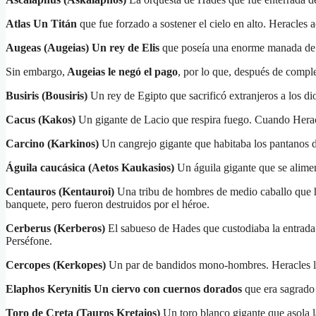
Atlas Un Titán
que fue forzado a sostener el cielo en alto. Heracles 
Augeas (Augeias) Un rey de Elis
que poseía una enorme manada de ga
Sin embargo,
Augeias le negó el pago
, por lo que, después de complet
Busiris (Bousiris)
Un rey de Egipto que sacrificó extranjeros a los di
Cacus (Kakos)
Un gigante de Lacio que respira fuego. Cuando Herac
Carcino (Karkinos)
Un cangrejo gigante que habitaba los pantanos de
Águila caucásica (Aetos Kaukasios)
Un águila gigante que se alimen
Centauros (Kentauroi)
Una tribu de hombres de medio caballo que h
banquete, pero fueron destruidos por el héroe.
Cerberus (Kerberos)
El sabueso de Hades que custodiaba la entrada a
Perséfone.
Cercopes (Kerkopes)
Un par de bandidos mono-hombres. Heracles los 
Elaphos Kerynitis Un ciervo con cuernos dorados
que era sagrado 
Toro de Creta (Tauros Kretaios)
Un toro blanco gigante que asola la