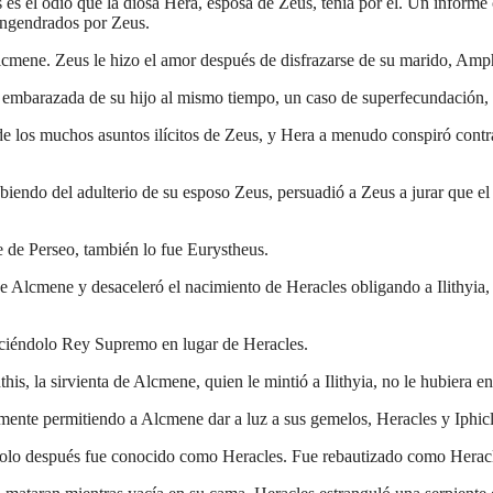
 es el odio que la diosa Hera, esposa de Zeus, tenía por él. Un informe
engendrados por Zeus.
lcmene. Zeus le hizo el amor después de disfrazarse de su marido, Amph
mbarazada de su hijo al mismo tiempo, un caso de superfecundación, 
de los muchos asuntos ilícitos de Zeus, y Hera a menudo conspiró cont
biendo del adulterio de su esposo Zeus, persuadió a Zeus a jurar que e
e de Perseo, también lo fue Eurystheus.
 Alcmene y desaceleró el nacimiento de Heracles obligando a Ilithyia, d
aciéndolo Rey Supremo en lugar de Heracles.
is, la sirvienta de Alcmene, quien le mintió a Ilithyia, no le hubiera 
amente permitiendo a Alcmene dar a luz a sus gemelos, Heracles y Iphicl
 solo después fue conocido como Heracles. Fue rebautizado como Heracle