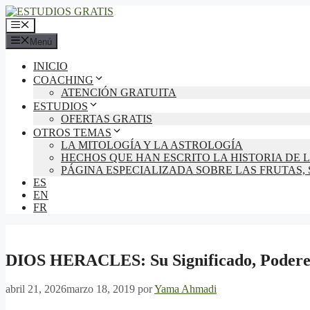
Saltar
al
Menú
contenido
Menú
INICIO
COACHING
ATENCIÓN GRATUITA
ESTUDIOS
OFERTAS GRATIS
OTROS TEMAS
LA MITOLOGÍA Y LA ASTROLOGÍA
HECHOS QUE HAN ESCRITO LA HISTORIA DE
PÁGINA ESPECIALIZADA SOBRE LAS FRUTAS,
ES
EN
FR
DIOS HERACLES: Su Significado, Poderes
abril 21, 2026
marzo 18, 2019
por
Yama Ahmadi