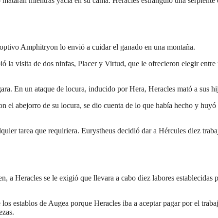
o mataran mientras yacía en su cama. Heracles estranguló una serpient
doptivo Amphitryon lo envió a cuidar el ganado en una montaña.
la visita de dos ninfas, Placer y Virtud, que le ofrecieron elegir entre 
ara. En un ataque de locura, inducido por Hera, Heracles mató a sus h
el abejorro de su locura, se dio cuenta de lo que había hecho y huyó a
lquier tarea que requiriera. Eurystheus decidió dar a Hércules diez tra
n, a Heracles se le exigió que llevara a cabo diez labores establecidas
e los establos de Augea porque Heracles iba a aceptar pagar por el trab
ezas.