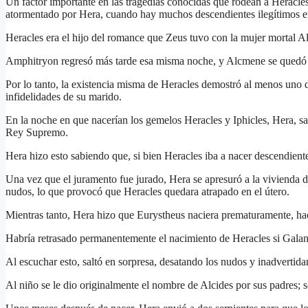
Un factor importante en las tragedias conocidas que rodean a Heracles
atormentado por Hera, cuando hay muchos descendientes ilegítimos 
Heracles era el hijo del romance que Zeus tuvo con la mujer mortal A
Amphitryon regresó más tarde esa misma noche, y Alcmene se quedó e
Por lo tanto, la existencia misma de Heracles demostró al menos uno 
infidelidades de su marido.
En la noche en que nacerían los gemelos Heracles y Iphicles, Hera, sa
Rey Supremo.
Hera hizo esto sabiendo que, si bien Heracles iba a nacer descendient
Una vez que el juramento fue jurado, Hera se apresuró a la vivienda de
nudos, lo que provocó que Heracles quedara atrapado en el útero.
Mientras tanto, Hera hizo que Eurystheus naciera prematuramente, h
Habría retrasado permanentemente el nacimiento de Heracles si Galanth
Al escuchar esto, saltó en sorpresa, desatando los nudos y inadvertid
Al niño se le dio originalmente el nombre de Alcides por sus padres;