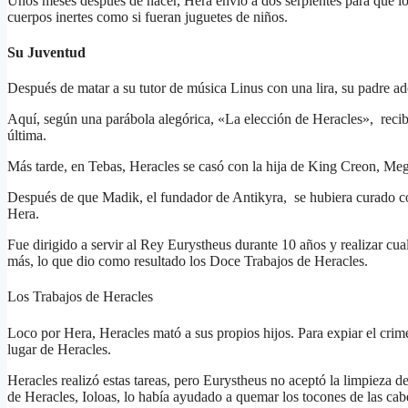
Unos meses después de nacer, Hera envió a dos serpientes para que l
cuerpos inertes como si fueran juguetes de niños.
Su Juventud
Después de matar a su tutor de música Linus con una lira, su padre a
Aquí, según una parábola alegórica, «La elección de Heracles», recibió 
última.
Más tarde, en Tebas, Heracles se casó con la hija de King Creon, Meg
Después de que Madik, el fundador de Antikyra, se hubiera curado con 
Hera.
Fue dirigido a servir al Rey Eurystheus durante 10 años y realizar cua
más, lo que dio como resultado los Doce Trabajos de Heracles.
Los Trabajos de Heracles
Loco por Hera, Heracles mató a sus propios hijos. Para expiar el crime
lugar de Heracles.
Heracles realizó estas tareas, pero Eurystheus no aceptó la limpieza d
de Heracles, Ioloas, lo había ayudado a quemar los tocones de las cab