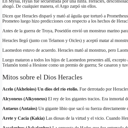
En Mysia, Hylas fue secuestrada por una ninfa. Heracles, desconsolad
ahogó. De cualquier manera, el Argo zarpó sin ellos.
Dicen que Heracles disparó y mató al águila que torturó a Prometheus q
Prometeo luego hizo predicciones con respecto a los hechos de Heracl
Antes de la guerra de Troya, Poseidón envió un monstruo marino para
Heracles llegó (junto con Telamon y Oicles) y aceptó matar al mons
Laomedon estuvo de acuerdo. Heracles mató al monstruo, pero Laomedo
Luego mataron a todos los hijos de Laomedon presentes allí, excepto 
Telamón tomó a Hesione como un premio de guerra; Se casaron y tuvi
Mitos sobre el Dios Heracles
Acelo (Akheloios) Un dios del río etolio.
Fue derrotado por Heracles
Alcyoneus (Alkyoneus)
El rey de los gigantes tracios. Era inmortal de
Antaeus (Antaios)
Un gigante libio que sacó su fuerza directamente de
Arete y Cacia (Kakia)
Las diosas de la virtud y el vicio. Cuando Her
Ascalaphus (Askalaphos)
La orquesta de Hades que fue enterrada de