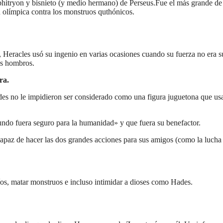
phitryon y bisnieto (y medio hermano) de Perseus.
Fue el más grande de 
n olímpica contra los monstruos quthónicos.
 Heracles usó su ingenio en varias ocasiones cuando su fuerza no era s
us hombros.
ra.
idades no le impidieron ser considerado como una figura juguetona que u
mundo fuera seguro para la humanidad» y que fuera su benefactor.
apaz de hacer las dos grandes acciones para sus amigos (como la luch
ríos, matar monstruos e incluso intimidar a dioses como Hades.