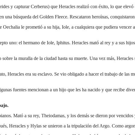
des y capturar Cerberus) que Heracles realizó con éxito, lo que elevó e
 en una búsqueda del Golden Fleece. Rescataron heroínas, conquistaron 
Oechalia le prometió a su hija, Iole, a cualquiera que pudiera vencer a
to uno: el hermano de Iole, Iphitus. Heracles mató al rey y a sus hijos, 
 sobre la muralla de la ciudad hasta su muerte. Una vez más, Heracles s
 Heracles era su esclavo. Se vio obligado a hacer el trabajo de las muj
gunas fuentes mencionan a un hijo que les ha nacido y que recibe dive
bajo.
ianos. Mató a su rey, Theiodamas, y los demás se dieron por vencidos y
s, Heracles y Hylas se unieron a la tripulación del Argo. Como argonau