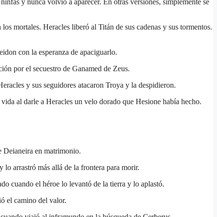
infas y nunca volvió a aparecer. En otras versiones, simplemente se
 los mortales. Heracles liberó al Titán de sus cadenas y sus tormentos.
eidon con la esperanza de apaciguarlo.
ción por el secuestro de Ganamed de Zeus.
racles y sus seguidores atacaron Troya y la despidieron.
a vida al darle a Heracles un velo dorado que Hesione había hecho.
e Deianeira en matrimonio.
 lo arrastró más allá de la frontera para morir.
o cuando el héroe lo levantó de la tierra y lo aplastó.
ió el camino del valor.
n cuando viajó al inframundo en la búsqueda de Cerberus.