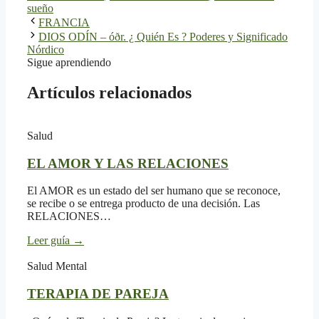
sueño
FRANCIA
DIOS ODÍN – óðr. ¿ Quién Es ? Poderes y Significado
Nórdico
Sigue aprendiendo
Artículos relacionados
Salud
EL AMOR Y LAS RELACIONES
El AMOR es un estado del ser humano que se reconoce,
se recibe o se entrega producto de una decisión. Las
RELACIONES…
Leer guía
→
Salud Mental
TERAPIA DE PAREJA