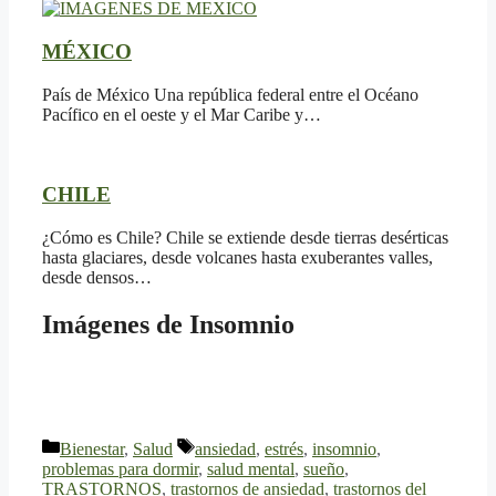
MÉXICO
País de México Una república federal entre el Océano
Pacífico en el oeste y el Mar Caribe y…
CHILE
¿Cómo es Chile? Chile se extiende desde tierras desérticas
hasta glaciares, desde volcanes hasta exuberantes valles,
desde densos…
Imágenes de Insomnio
Categorías
Etiquetas
Bienestar
,
Salud
ansiedad
,
estrés
,
insomnio
,
problemas para dormir
,
salud mental
,
sueño
,
TRASTORNOS
,
trastornos de ansiedad
,
trastornos del