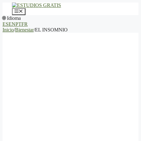
Saltar
al
Menú
contenido
🌐 Idioma
ES
EN
PT
FR
Inicio
/
Bienestar
/
EL INSOMNIO