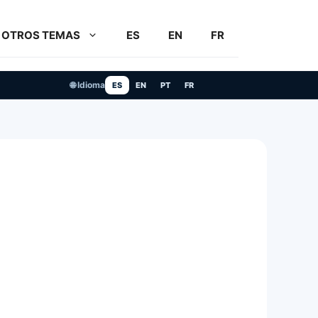
OTROS TEMAS
ES
EN
FR
🌐 Idioma
ES
EN
PT
FR