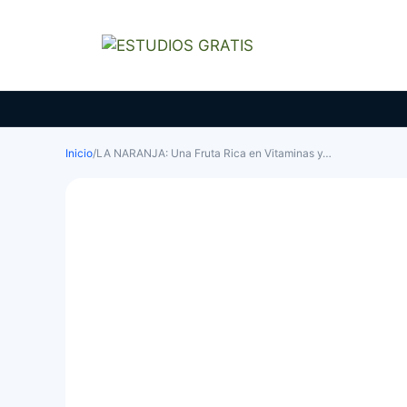
Saltar
al
contenido
Inicio
/
LA NARANJA: Una Fruta Rica en Vitaminas y…