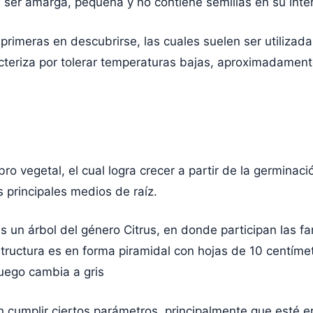
a ser amarga, pequeña y no contiene semillas en su inter
primeras en descubrirse, las cuales suelen ser utilizada
acteriza por tolerar temperaturas bajas, aproximadament
bro vegetal, el cual logra crecer a partir de la germina
 principales medios de raíz.
 un árbol del género Citrus, en donde participan las fam
uctura es en forma piramidal con hojas de 10 centímetro
luego cambia a gris
n cumplir ciertos parámetros, principalmente que esté 