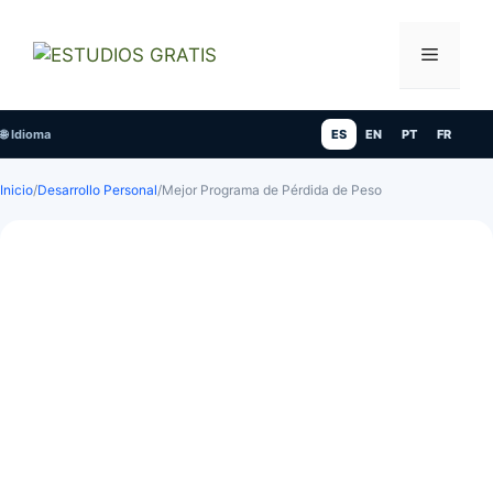
Saltar
al
Menú
contenido
🌐 Idioma
ES
EN
PT
FR
Inicio
/
Desarrollo Personal
/
Mejor Programa de Pérdida de Peso