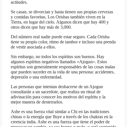
actitudes.
Se casan, se divorcian y hasta tienen sus propias cervezas
y comidas favoritas. Los Orishas también viven en la
Tierra, en lugar del cielo. Algunos dicen que hay 400 y
otros dicen que hay más de 3,000.
Del número real nadie puede estar seguro. Cada Orisha
tiene su propio color, ritmo de tambor e incluso una prenda
de vestir asociada a ellos.
Sin embargo, no todos los espíritus son buenos. Hay
algunos espíritus negativos llamados «Ajogun». Estos
espíritus son generalmente responsables de las cosas malas
que pueden suceder en la vida de una persona: accidentes,
depresión o una enfermedad.
Las personas que intentan deshacerse de un Ajogun
consultarán a un sacerdote, que realiza un ritual de
adivinación para conocer los motivos del espíritu y la
mejor manera de desterrarlos.
Ashe es una fuerza vital similar a Chi en las tradiciones
chinas o la energía que fluye a través de los chakras en la
creencia india. Ashe es una fuerza que tiene el poder de
provocar un cambio, ya sea bueno o malo, y está contenida