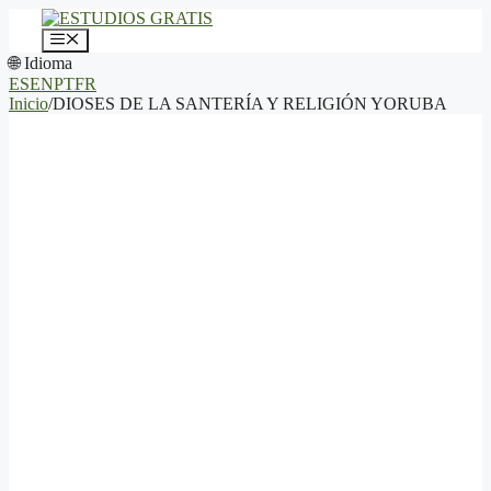
Saltar
al
Menú
contenido
🌐 Idioma
ES
EN
PT
FR
Inicio
/
DIOSES DE LA SANTERÍA Y RELIGIÓN YORUBA