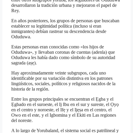
desarrollaron la tradición urbana y mejoraron el papel de
Rey.
En años posteriores, los grupos de personas que buscaban
establecer su legitimidad política (incluso si eran
inmigrantes) debían rastrear su descendencia desde
Oduduwa.
Estas personas eran conocidas como «los hijos de
Oduduwa», y llevaban coronas de cuentas (adenla) que
Oduduwa les había dado como símbolo de su autoridad
sagrada (aṣẹ).
Hay aproximadamente veinte subgrupos, cada uno
identificable por su variación distintiva en los patrones
lingüísticos, sociales, políticos y religiosos nacidos de la
historia de la región.
Entre los grupos principales se encuentran el Ẹgba y el
Ẹgbado en el suroeste, el Ij Ibu en el sur y sureste, el Ọyọ
en el centro y noroeste, el Ifẹ y el Ijẹṣa en el centro, el
Owo en el este, y el Igbomina y el Ekiti en Las regiones
del noreste.
A lo largo de Yorubaland, el sistema social es patrilineal y