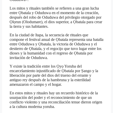
Los mitos y rituales también se refieren a una gran lucha
entre Ọbatala y Oduduwa en el momento de la creación,
después del robo de Oduduwa del privilegio otorgado por
Ọlọrun (Olodumare), el dios superior, a Ọbatala para crear
la tierra y sus habitantes.
En la ciudad de Itapa, la secuencia de rituales que
compone el festival anual de Ọbatala representa una batalla
entre Oduduwa y Ọbatala, la victoria de Oduduwa y el
destierro de Ọbatala, y el regocijo que tuvo lugar entre los
dioses y la humanidad con el regreso de Ọbatala por
invitación de Oduduwa.
Y existe la tradición entre los Ọyọ Yoruba del
encarcelamiento injustificado de Ọbatala por Ṣango y la
liberación por parte del dios del trueno del errante y
antiguo rey después de la hambruna y la esterilidad
amenazaron el campo y el hogar.
En estos mitos y rituales hay un recuerdo histórico de la
usurpación del poder y el reconocimiento de que un
conflicto violento y una reconciliación tenue dieron origen
a la cultura moderna yoruba.