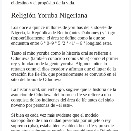
el destino y el propósito de la vida.
Religión Yoruba Nigeriana
Los doce a quince millones de yorubas del sudoeste de
Nigeria, la República de Benin (antes Dahomey) y Togo
(topográficamente, el área se define como la que se
encuentra entre 6 ° 0–9 ° 5 ‘2 ° 41’ – 6 ° longitud este).
Tanto el mito yoruba como la historia oral se refieren a
Oduduwa (también conocido como Odua) como el primer
rey y fundador de la gente yoruba. Algunos mitos lo
retratan como el dios creador y afirman que el lugar de la
creación fue Ile-Ifẹ, que posteriormente se convirtió en el
sitio del trono de Oduduwa.
La historia oral, sin embargo, sugiere que la historia de la
asunción de Oduduwa del trono en Ifẹ se refiere a una
conquista de los indigenes del área de Ifẹ antes del siglo
noveno por personas de «el este».
Si bien es cada vez más evidente que el modelo
sociopolítico de una ciudad presidida por un jefe o rey
supremo (ọba), estaba bien establecido en Ifẹ y presente
entre otros subgrupos yoruba, los seguidores de Oduduwa