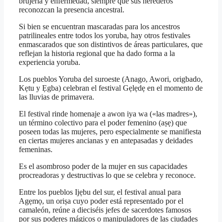
brujería y enfermedad, siempre que sus herederos
reconozcan la presencia ancestral.
Si bien se encuentran mascaradas para los ancestros
patrilineales entre todos los yoruba, hay otros festivales
enmascarados que son distintivos de áreas particulares, que
reflejan la historia regional que ha dado forma a la
experiencia yoruba.
Los pueblos Yoruba del suroeste (Anago, Awori, origbado,
Kẹtu y Ẹgba) celebran el festival Gẹlẹdẹ en el momento de
las lluvias de primavera.
El festival rinde homenaje a awon iya wa («las madres»),
un término colectivo para el poder femenino (aṣẹ) que
poseen todas las mujeres, pero especialmente se manifiesta
en ciertas mujeres ancianas y en antepasadas y deidades
femeninas.
Es el asombroso poder de la mujer en sus capacidades
procreadoras y destructivas lo que se celebra y reconoce.
Entre los pueblos Ijẹbu del sur, el festival anual para
Agẹmọ, un oriṣa cuyo poder está representado por el
camaleón, reúne a dieciséis jefes de sacerdotes famosos
por sus poderes mágicos o manipuladores de las ciudades