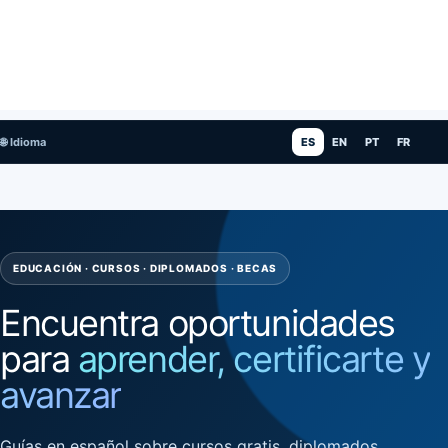
🌐 Idioma
ES
EN
PT
FR
EDUCACIÓN · CURSOS · DIPLOMADOS · BECAS
Encuentra oportunidades
para
aprender, certificarte y
avanzar
Guías en español sobre cursos gratis, diplomados,