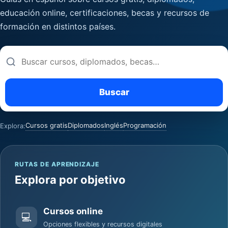
educación online, certificaciones, becas y recursos de
formación en distintos países.
Buscar
Buscar
cursos
y
guías
Cursos gratis
Diplomados
Inglés
Programación
Explora:
RUTAS DE APRENDIZAJE
Explora por objetivo
Cursos online
💻
Opciones flexibles y recursos digitales