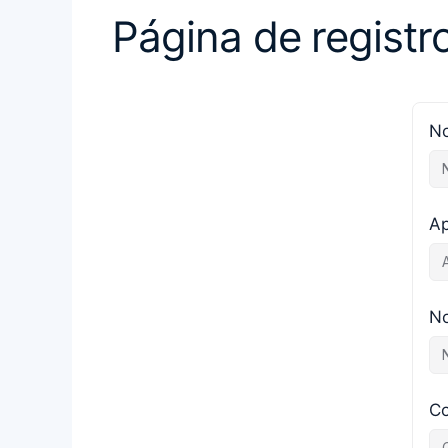
Página de registr
N
Ap
No
Co