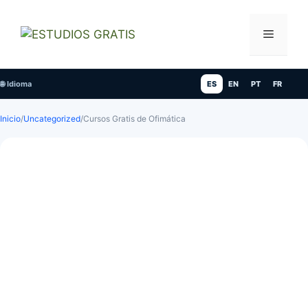
Saltar
al
Menú
contenido
🌐 Idioma
ES
EN
PT
FR
Inicio
/
Uncategorized
/
Cursos Gratis de Ofimática