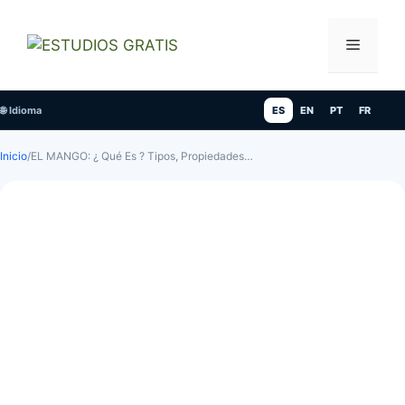
Saltar
al
Menú
contenido
🌐 Idioma
ES
EN
PT
FR
Inicio
/
EL MANGO: ¿ Qué Es ? Tipos, Propiedades…