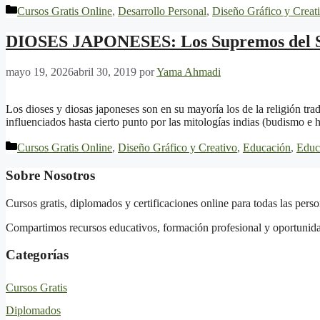
Categorías
Cursos Gratis Online
,
Desarrollo Personal
,
Diseño Gráfico y Creat
DIOSES JAPONESES: Los Supremos del So
mayo 19, 2026
abril 30, 2019
por
Yama Ahmadi
Los dioses y diosas japoneses son en su mayoría los de la religión t
influenciados hasta cierto punto por las mitologías indias (budismo 
Categorías
Cursos Gratis Online
,
Diseño Gráfico y Creativo
,
Educación
,
Educ
Sobre Nosotros
Cursos gratis, diplomados y certificaciones online para todas las pers
Compartimos recursos educativos, formación profesional y oportunidade
Categorías
Cursos Gratis
Diplomados