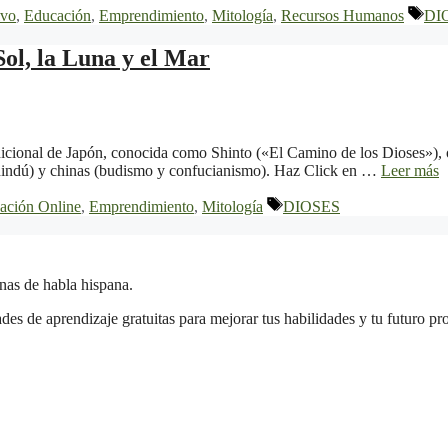
Eti
ivo
,
Educación
,
Emprendimiento
,
Mitología
,
Recursos Humanos
DI
l, la Luna y el Mar
radicional de Japón, conocida como Shinto («El Camino de los Dioses»), 
e hindú) y chinas (budismo y confucianismo). Haz Click en …
Leer más
Etiquetas
ación Online
,
Emprendimiento
,
Mitología
DIOSES
onas de habla hispana.
s de aprendizaje gratuitas para mejorar tus habilidades y tu futuro pro