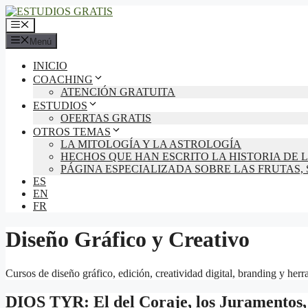
Saltar
al
Menú
contenido
Menú
INICIO
COACHING
ATENCIÓN GRATUITA
ESTUDIOS
OFERTAS GRATIS
OTROS TEMAS
LA MITOLOGÍA Y LA ASTROLOGÍA
HECHOS QUE HAN ESCRITO LA HISTORIA DE
PÁGINA ESPECIALIZADA SOBRE LAS FRUTAS,
ES
EN
FR
Diseño Gráfico y Creativo
Cursos de diseño gráfico, edición, creatividad digital, branding y her
DIOS TYR: El del Coraje, los Juramentos, 