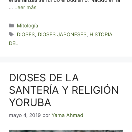
…
Leer más
Categorías
Mitología
Etiquetas
DIOSES
,
DIOSES JAPONESES
,
HISTORIA
DEL
DIOSES DE LA
SANTERÍA Y RELIGIÓN
YORUBA
mayo 4, 2019
por
Yama Ahmadi