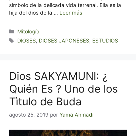
símbolo de la delicada vida terrenal. Ella es la
hija del dios de la …
Leer más
Categorías
Mitología
Etiquetas
DIOSES
,
DIOSES JAPONESES
,
ESTUDIOS
Dios SAKYAMUNI: ¿
Quién Es ? Uno de los
Tìtulo de Buda
agosto 25, 2019
por
Yama Ahmadi