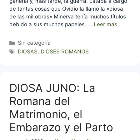
general y, más tarde, la guerra. Estaba a cargo
de tantas cosas que Ovidio la llamó la «diosa
de las mil obras» Minerva tenía muchos títulos
debido a sus muchos papeles. …
Leer más
Categorías
Sin categoría
Etiquetas
DIOSAS
,
DIOSES ROMANOS
DIOSA JUNO: La
Romana del
Matrimonio, el
Embarazo y el Parto