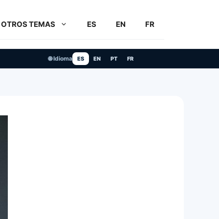
OTROS TEMAS
ES
EN
FR
🌐 Idioma
ES
EN
PT
FR