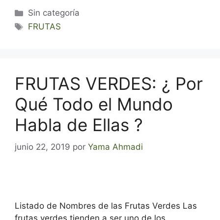
Categorías
Sin categoría
Etiquetas
FRUTAS
FRUTAS VERDES: ¿ Por
Qué Todo el Mundo
Habla de Ellas ?
junio 22, 2019
por
Yama Ahmadi
Listado de Nombres de las Frutas Verdes Las
frutas verdes tienden a ser uno de los