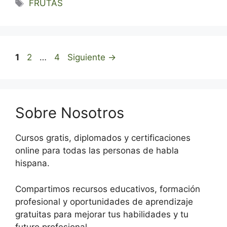
Etiquetas
FRUTAS
Página
Página
Página
1
2
…
4
Siguiente
→
Sobre Nosotros
Cursos gratis, diplomados y certificaciones
online para todas las personas de habla
hispana.
Compartimos recursos educativos, formación
profesional y oportunidades de aprendizaje
gratuitas para mejorar tus habilidades y tu
futuro profesional.