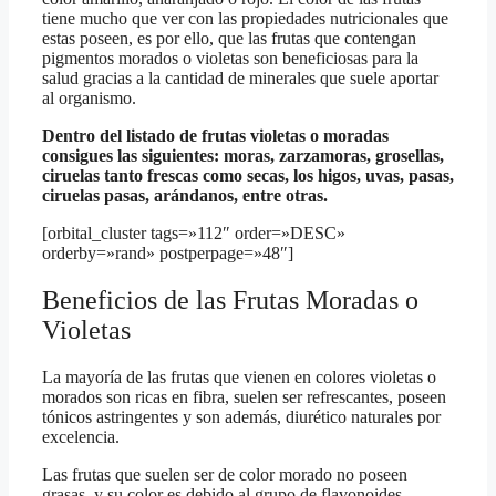
tiene mucho que ver con las propiedades nutricionales que
estas poseen, es por ello, que las frutas que contengan
pigmentos morados o violetas son beneficiosas para la
salud gracias a la cantidad de minerales que suele aportar
al organismo.
Dentro del listado de frutas violetas o moradas
consigues las siguientes: moras, zarzamoras, grosellas,
ciruelas tanto frescas como secas, los higos, uvas, pasas,
ciruelas pasas, arándanos, entre otras.
[orbital_cluster tags=»112″ order=»DESC»
orderby=»rand» postperpage=»48″]
Beneficios de las Frutas Moradas o
Violetas
La mayoría de las frutas que vienen en colores violetas o
morados son ricas en fibra, suelen ser refrescantes, poseen
tónicos astringentes y son además, diurético naturales por
excelencia.
Las frutas que suelen ser de color morado no poseen
grasas, y su color es debido al grupo de flavonoides