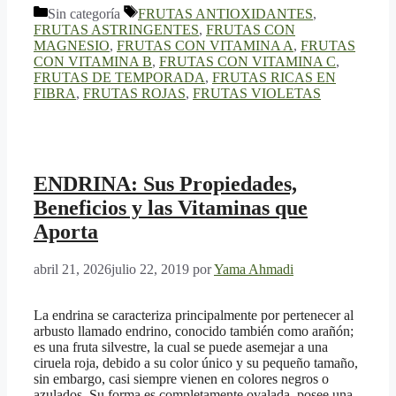
Categorías
Etiquetas
Sin categoría
FRUTAS ANTIOXIDANTES
,
FRUTAS ASTRINGENTES
,
FRUTAS CON
MAGNESIO
,
FRUTAS CON VITAMINA A
,
FRUTAS
CON VITAMINA B
,
FRUTAS CON VITAMINA C
,
FRUTAS DE TEMPORADA
,
FRUTAS RICAS EN
FIBRA
,
FRUTAS ROJAS
,
FRUTAS VIOLETAS
ENDRINA: Sus Propiedades,
Beneficios y las Vitaminas que
Aporta
abril 21, 2026
julio 22, 2019
por
Yama Ahmadi
La endrina se caracteriza principalmente por pertenecer al
arbusto llamado endrino, conocido también como arañón;
es una fruta silvestre, la cual se puede asemejar a una
ciruela roja, debido a su color único y su pequeño tamaño,
sin embargo, casi siempre vienen en colores negros o
azulados. Su forma es completamente ovalada, posee una