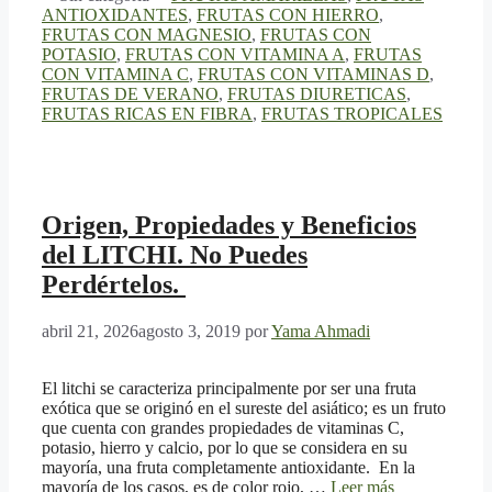
ANTIOXIDANTES
,
FRUTAS CON HIERRO
,
FRUTAS CON MAGNESIO
,
FRUTAS CON
POTASIO
,
FRUTAS CON VITAMINA A
,
FRUTAS
CON VITAMINA C
,
FRUTAS CON VITAMINAS D
,
FRUTAS DE VERANO
,
FRUTAS DIURETICAS
,
FRUTAS RICAS EN FIBRA
,
FRUTAS TROPICALES
Origen, Propiedades y Beneficios
del LITCHI. No Puedes
Perdértelos.
abril 21, 2026
agosto 3, 2019
por
Yama Ahmadi
El litchi se caracteriza principalmente por ser una fruta
exótica que se originó en el sureste del asiático; es un fruto
que cuenta con grandes propiedades de vitaminas C,
potasio, hierro y calcio, por lo que se considera en su
mayoría, una fruta completamente antioxidante. En la
mayoría de los casos, es de color rojo, …
Leer más