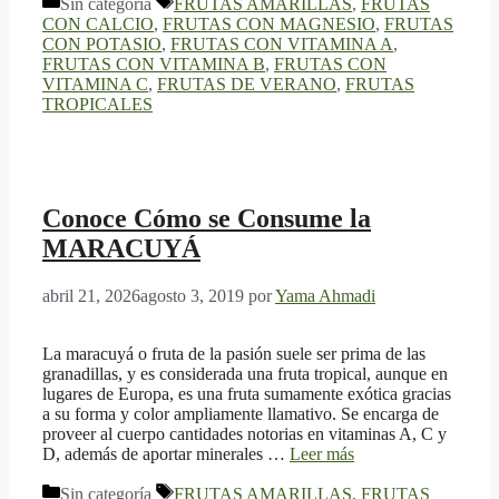
Categorías
Etiquetas
Sin categoría
FRUTAS AMARILLAS
,
FRUTAS
CON CALCIO
,
FRUTAS CON MAGNESIO
,
FRUTAS
CON POTASIO
,
FRUTAS CON VITAMINA A
,
FRUTAS CON VITAMINA B
,
FRUTAS CON
VITAMINA C
,
FRUTAS DE VERANO
,
FRUTAS
TROPICALES
Conoce Cómo se Consume la
MARACUYÁ
abril 21, 2026
agosto 3, 2019
por
Yama Ahmadi
La maracuyá o fruta de la pasión suele ser prima de las
granadillas, y es considerada una fruta tropical, aunque en
lugares de Europa, es una fruta sumamente exótica gracias
a su forma y color ampliamente llamativo. Se encarga de
proveer al cuerpo cantidades notorias en vitaminas A, C y
D, además de aportar minerales …
Leer más
Categorías
Etiquetas
Sin categoría
FRUTAS AMARILLAS
,
FRUTAS