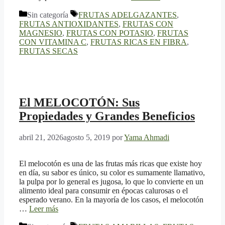
Categorías
Etiquetas
Sin categoría
FRUTAS ADELGAZANTES
,
FRUTAS ANTIOXIDANTES
,
FRUTAS CON
MAGNESIO
,
FRUTAS CON POTASIO
,
FRUTAS
CON VITAMINA C
,
FRUTAS RICAS EN FIBRA
,
FRUTAS SECAS
El MELOCOTÓN: Sus
Propiedades y Grandes Beneficios
abril 21, 2026
agosto 5, 2019
por
Yama Ahmadi
El melocotón es una de las frutas más ricas que existe hoy
en día, su sabor es único, su color es sumamente llamativo,
la pulpa por lo general es jugosa, lo que lo convierte en un
alimento ideal para consumir en épocas calurosas o el
esperado verano. En la mayoría de los casos, el melocotón
…
Leer más