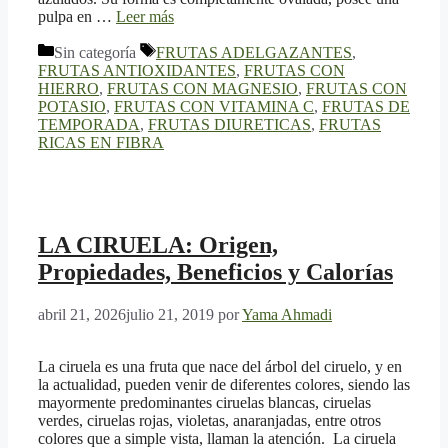
pulpa en …
Leer más
Categorías
Etiquetas
Sin categoría
FRUTAS ADELGAZANTES
,
FRUTAS ANTIOXIDANTES
,
FRUTAS CON
HIERRO
,
FRUTAS CON MAGNESIO
,
FRUTAS CON
POTASIO
,
FRUTAS CON VITAMINA C
,
FRUTAS DE
TEMPORADA
,
FRUTAS DIURETICAS
,
FRUTAS
RICAS EN FIBRA
LA CIRUELA: Origen,
Propiedades, Beneficios y Calorías
abril 21, 2026
julio 21, 2019
por
Yama Ahmadi
La ciruela es una fruta que nace del árbol del ciruelo, y en
la actualidad, pueden venir de diferentes colores, siendo las
mayormente predominantes ciruelas blancas, ciruelas
verdes, ciruelas rojas, violetas, anaranjadas, entre otros
colores que a simple vista, llaman la atención. La ciruela