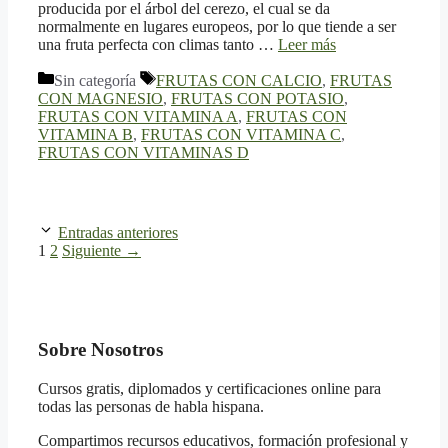
producida por el árbol del cerezo, el cual se da
normalmente en lugares europeos, por lo que tiende a ser
una fruta perfecta con climas tanto …
Leer más
Categorías
Etiquetas
Sin categoría
FRUTAS CON CALCIO
,
FRUTAS
CON MAGNESIO
,
FRUTAS CON POTASIO
,
FRUTAS CON VITAMINA A
,
FRUTAS CON
VITAMINA B
,
FRUTAS CON VITAMINA C
,
FRUTAS CON VITAMINAS D
Entradas anteriores
Página
Página
1
2
Siguiente
→
Sobre Nosotros
Cursos gratis, diplomados y certificaciones online para
todas las personas de habla hispana.
Compartimos recursos educativos, formación profesional y