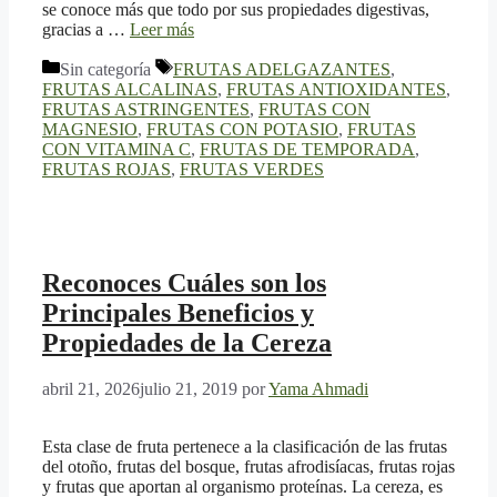
se conoce más que todo por sus propiedades digestivas,
gracias a …
Leer más
Categorías
Etiquetas
Sin categoría
FRUTAS ADELGAZANTES
,
FRUTAS ALCALINAS
,
FRUTAS ANTIOXIDANTES
,
FRUTAS ASTRINGENTES
,
FRUTAS CON
MAGNESIO
,
FRUTAS CON POTASIO
,
FRUTAS
CON VITAMINA C
,
FRUTAS DE TEMPORADA
,
FRUTAS ROJAS
,
FRUTAS VERDES
Reconoces Cuáles son los
Principales Beneficios y
Propiedades de la Cereza
abril 21, 2026
julio 21, 2019
por
Yama Ahmadi
Esta clase de fruta pertenece a la clasificación de las frutas
del otoño, frutas del bosque, frutas afrodisíacas, frutas rojas
y frutas que aportan al organismo proteínas. La cereza, es