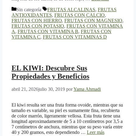
Categorías
Etiquetas
Sin categoría
FRUTAS ALCALINAS
,
FRUTAS
ANTIOXIDANTES
,
FRUTAS CON CALCIO
,
FRUTAS CON HIERRO
,
FRUTAS CON MAGNESIO
,
FRUTAS CON POTASIO
,
FRUTAS CON VITAMINA
A
,
FRUTAS CON VITAMINA B
,
FRUTAS CON
VITAMINA C
,
FRUTAS CON VITAMINAS D
EL KIWI: Descubre Sus
Propiedades y Beneficios
abril 21, 2026
julio 30, 2019
por
Yama Ahmadi
El kiwi resulta ser una fruta forma ovoide, mientras que su
tamaño es variable, su piel es sumamente fina, recubierta
de color marrón, ligeramente vellosa. Esta fruta tiene una
longitud aproximadamente de 5 a 10 centímetros por 3,5 a
7 centímetros de anchura, mientras que su peso varía entre
40 y 200 gramos, esto dependiendo …
Leer más