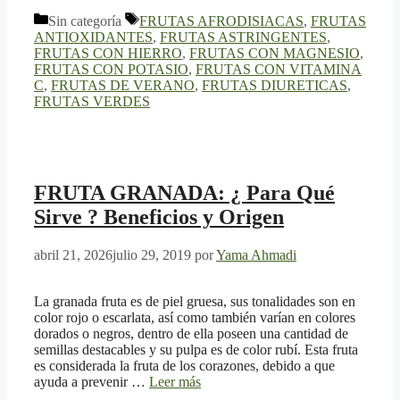
Categorías
Etiquetas
Sin categoría
FRUTAS AFRODISIACAS
,
FRUTAS
ANTIOXIDANTES
,
FRUTAS ASTRINGENTES
,
FRUTAS CON HIERRO
,
FRUTAS CON MAGNESIO
,
FRUTAS CON POTASIO
,
FRUTAS CON VITAMINA
C
,
FRUTAS DE VERANO
,
FRUTAS DIURETICAS
,
FRUTAS VERDES
FRUTA GRANADA: ¿ Para Qué
Sirve ? Beneficios y Origen
abril 21, 2026
julio 29, 2019
por
Yama Ahmadi
La granada fruta es de piel gruesa, sus tonalidades son en
color rojo o escarlata, así como también varían en colores
dorados o negros, dentro de ella poseen una cantidad de
semillas destacables y su pulpa es de color rubí. Esta fruta
es considerada la fruta de los corazones, debido a que
ayuda a prevenir …
Leer más