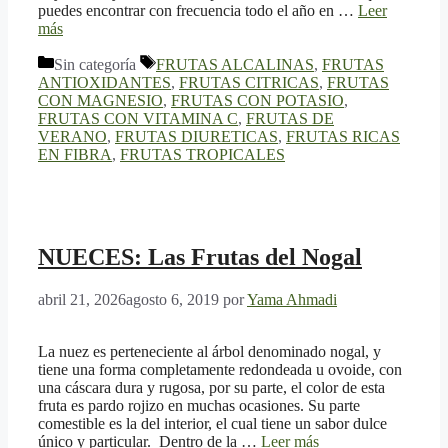
puedes encontrar con frecuencia todo el año en …
Leer
más
Categorías
Etiquetas
Sin categoría
FRUTAS ALCALINAS
,
FRUTAS
ANTIOXIDANTES
,
FRUTAS CITRICAS
,
FRUTAS
CON MAGNESIO
,
FRUTAS CON POTASIO
,
FRUTAS CON VITAMINA C
,
FRUTAS DE
VERANO
,
FRUTAS DIURETICAS
,
FRUTAS RICAS
EN FIBRA
,
FRUTAS TROPICALES
NUECES: Las Frutas del Nogal
abril 21, 2026
agosto 6, 2019
por
Yama Ahmadi
La nuez es perteneciente al árbol denominado nogal, y
tiene una forma completamente redondeada u ovoide, con
una cáscara dura y rugosa, por su parte, el color de esta
fruta es pardo rojizo en muchas ocasiones. Su parte
comestible es la del interior, el cual tiene un sabor dulce
único y particular. Dentro de la …
Leer más