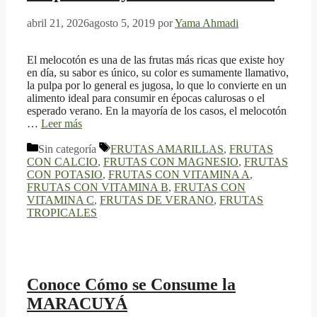
abril 21, 2026
agosto 5, 2019
por
Yama Ahmadi
El melocotón es una de las frutas más ricas que existe hoy
en día, su sabor es único, su color es sumamente llamativo,
la pulpa por lo general es jugosa, lo que lo convierte en un
alimento ideal para consumir en épocas calurosas o el
esperado verano. En la mayoría de los casos, el melocotón
…
Leer más
Categorías
Etiquetas
Sin categoría
FRUTAS AMARILLAS
,
FRUTAS
CON CALCIO
,
FRUTAS CON MAGNESIO
,
FRUTAS
CON POTASIO
,
FRUTAS CON VITAMINA A
,
FRUTAS CON VITAMINA B
,
FRUTAS CON
VITAMINA C
,
FRUTAS DE VERANO
,
FRUTAS
TROPICALES
Conoce Cómo se Consume la
MARACUYÁ