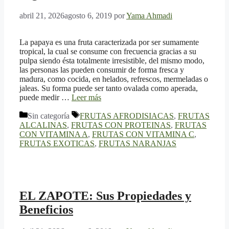
abril 21, 2026
agosto 6, 2019
por
Yama Ahmadi
La papaya es una fruta caracterizada por ser sumamente
tropical, la cual se consume con frecuencia gracias a su
pulpa siendo ésta totalmente irresistible, del mismo modo,
las personas las pueden consumir de forma fresca y
madura, como cocida, en helados, refrescos, mermeladas o
jaleas. Su forma puede ser tanto ovalada como aperada,
puede medir …
Leer más
Categorías
Etiquetas
Sin categoría
FRUTAS AFRODISIACAS
,
FRUTAS
ALCALINAS
,
FRUTAS CON PROTEINAS
,
FRUTAS
CON VITAMINA A
,
FRUTAS CON VITAMINA C
,
FRUTAS EXOTICAS
,
FRUTAS NARANJAS
EL ZAPOTE: Sus Propiedades y
Beneficios