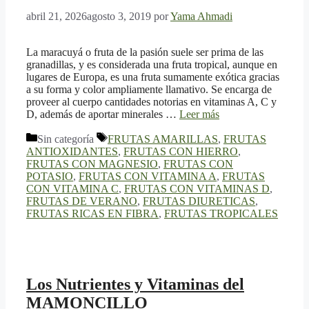
abril 21, 2026
agosto 3, 2019
por
Yama Ahmadi
La maracuyá o fruta de la pasión suele ser prima de las
granadillas, y es considerada una fruta tropical, aunque en
lugares de Europa, es una fruta sumamente exótica gracias
a su forma y color ampliamente llamativo. Se encarga de
proveer al cuerpo cantidades notorias en vitaminas A, C y
D, además de aportar minerales …
Leer más
Categorías
Etiquetas
Sin categoría
FRUTAS AMARILLAS
,
FRUTAS
ANTIOXIDANTES
,
FRUTAS CON HIERRO
,
FRUTAS CON MAGNESIO
,
FRUTAS CON
POTASIO
,
FRUTAS CON VITAMINA A
,
FRUTAS
CON VITAMINA C
,
FRUTAS CON VITAMINAS D
,
FRUTAS DE VERANO
,
FRUTAS DIURETICAS
,
FRUTAS RICAS EN FIBRA
,
FRUTAS TROPICALES
Los Nutrientes y Vitaminas del
MAMONCILLO