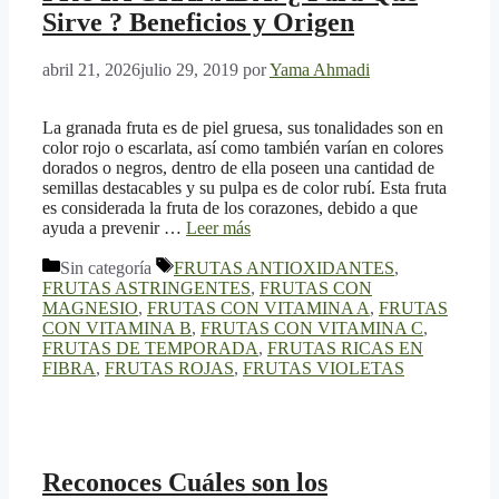
Sirve ? Beneficios y Origen
abril 21, 2026
julio 29, 2019
por
Yama Ahmadi
La granada fruta es de piel gruesa, sus tonalidades son en
color rojo o escarlata, así como también varían en colores
dorados o negros, dentro de ella poseen una cantidad de
semillas destacables y su pulpa es de color rubí. Esta fruta
es considerada la fruta de los corazones, debido a que
ayuda a prevenir …
Leer más
Categorías
Etiquetas
Sin categoría
FRUTAS ANTIOXIDANTES
,
FRUTAS ASTRINGENTES
,
FRUTAS CON
MAGNESIO
,
FRUTAS CON VITAMINA A
,
FRUTAS
CON VITAMINA B
,
FRUTAS CON VITAMINA C
,
FRUTAS DE TEMPORADA
,
FRUTAS RICAS EN
FIBRA
,
FRUTAS ROJAS
,
FRUTAS VIOLETAS
Reconoces Cuáles son los