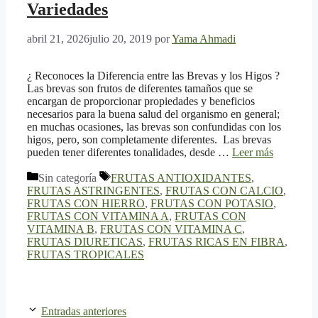
Variedades
abril 21, 2026
julio 20, 2019
por
Yama Ahmadi
¿ Reconoces la Diferencia entre las Brevas y los Higos ?
Las brevas son frutos de diferentes tamaños que se
encargan de proporcionar propiedades y beneficios
necesarios para la buena salud del organismo en general;
en muchas ocasiones, las brevas son confundidas con los
higos, pero, son completamente diferentes. Las brevas
pueden tener diferentes tonalidades, desde …
Leer más
Categorías
Etiquetas
Sin categoría
FRUTAS ANTIOXIDANTES
,
FRUTAS ASTRINGENTES
,
FRUTAS CON CALCIO
,
FRUTAS CON HIERRO
,
FRUTAS CON POTASIO
,
FRUTAS CON VITAMINA A
,
FRUTAS CON
VITAMINA B
,
FRUTAS CON VITAMINA C
,
FRUTAS DIURETICAS
,
FRUTAS RICAS EN FIBRA
,
FRUTAS TROPICALES
Entradas anteriores