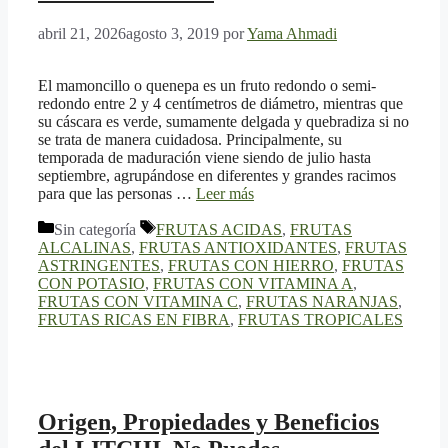
abril 21, 2026
agosto 3, 2019
por
Yama Ahmadi
El mamoncillo o quenepa es un fruto redondo o semi-
redondo entre 2 y 4 centímetros de diámetro, mientras que
su cáscara es verde, sumamente delgada y quebradiza si no
se trata de manera cuidadosa. Principalmente, su
temporada de maduración viene siendo de julio hasta
septiembre, agrupándose en diferentes y grandes racimos
para que las personas …
Leer más
Categorías
Etiquetas
Sin categoría
FRUTAS ACIDAS
,
FRUTAS
ALCALINAS
,
FRUTAS ANTIOXIDANTES
,
FRUTAS
ASTRINGENTES
,
FRUTAS CON HIERRO
,
FRUTAS
CON POTASIO
,
FRUTAS CON VITAMINA A
,
FRUTAS CON VITAMINA C
,
FRUTAS NARANJAS
,
FRUTAS RICAS EN FIBRA
,
FRUTAS TROPICALES
Origen, Propiedades y Beneficios