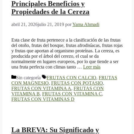
Principales Beneficios y
Propiedades de la Cereza
abril 21, 2026
julio 21, 2019
por
Yama Ahmadi
Esta clase de fruta pertenece a la clasificación de las frutas
del otoño, frutas del bosque, frutas afrodisíacas, frutas rojas
y frutas que aportan al organismo proteínas. La cereza, es
producida por el árbol del cerezo, el cual se da
normalmente en lugares europeos, por lo que tiende a ser
una fruta perfecta con climas tanto …
Leer más
Categorías
Etiquetas
Sin categoría
FRUTAS CON CALCIO
,
FRUTAS
CON MAGNESIO
,
FRUTAS CON POTASIO
,
FRUTAS CON VITAMINA A
,
FRUTAS CON
VITAMINA B
,
FRUTAS CON VITAMINA C
,
FRUTAS CON VITAMINAS D
La BREVA: Su Significado y