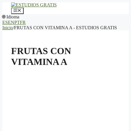
Saltar
al
Menú
contenido
🌐 Idioma
ES
EN
PT
FR
Inicio
/
FRUTAS CON VITAMINA A - ESTUDIOS GRATIS
FRUTAS CON
VITAMINA A