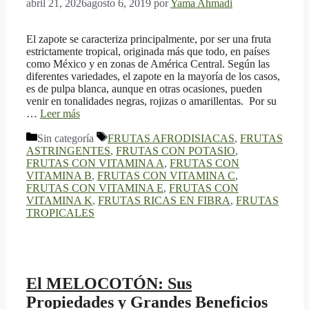
abril 21, 2026
agosto 6, 2019
por
Yama Ahmadi
El zapote se caracteriza principalmente, por ser una fruta
estrictamente tropical, originada más que todo, en países
como México y en zonas de América Central. Según las
diferentes variedades, el zapote en la mayoría de los casos,
es de pulpa blanca, aunque en otras ocasiones, pueden
venir en tonalidades negras, rojizas o amarillentas. Por su
…
Leer más
Categorías
Etiquetas
Sin categoría
FRUTAS AFRODISIACAS
,
FRUTAS
ASTRINGENTES
,
FRUTAS CON POTASIO
,
FRUTAS CON VITAMINA A
,
FRUTAS CON
VITAMINA B
,
FRUTAS CON VITAMINA C
,
FRUTAS CON VITAMINA E
,
FRUTAS CON
VITAMINA K
,
FRUTAS RICAS EN FIBRA
,
FRUTAS
TROPICALES
El MELOCOTÓN: Sus
Propiedades y Grandes Beneficios